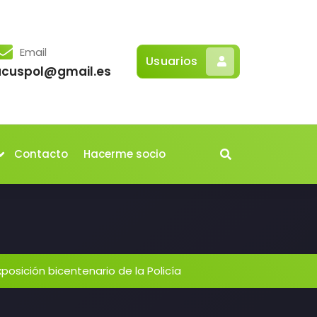
Email
Usuarios
acuspol@gmail.es
Contacto
Hacerme socio
xposición bicentenario de la Policía