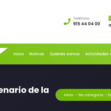
Teléfono
915 44 04 00
Inicio
Noticas
Quienes somos
Actividades
enario de la
Inicio
-
Sin categoría
-
E