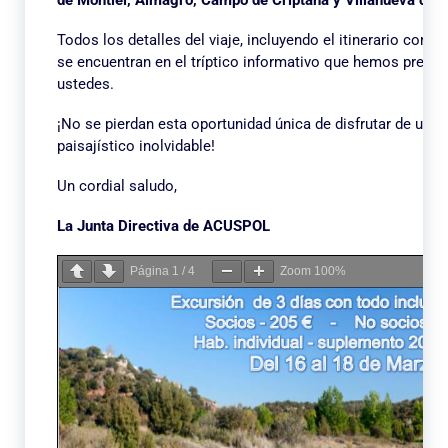
de Montiel, Almagro, Campo de Criptana y Villanueva de l
Todos los detalles del viaje, incluyendo el itinerario comple
se encuentran en el tríptico informativo que hemos prepa
ustedes.
¡No se pierdan esta oportunidad única de disfrutar de un via
paisajístico inolvidable!
Un cordial saludo,
La Junta Directiva de ACUSPOL
Página
1
/
4
Zoom
100%