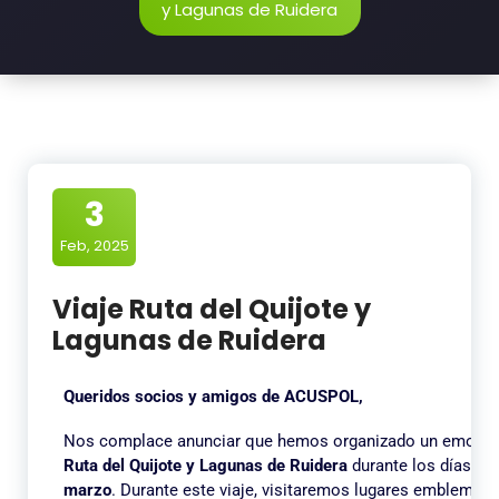
y Lagunas de Ruidera
3
Feb, 2025
Viaje Ruta del Quijote y
Lagunas de Ruidera
Queridos socios y amigos de ACUSPOL,
Nos complace anunciar que hemos organizado un emociona
Ruta del Quijote y Lagunas de Ruidera
durante los días
16,
marzo
. Durante este viaje, visitaremos lugares emblemá