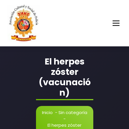
Saltar
al
contenido
Asociación Cultural y Social de Policía
El herpes
zóster
(vacunació
n)
Inicio
-
Sin categoría
-
El herpes zóster