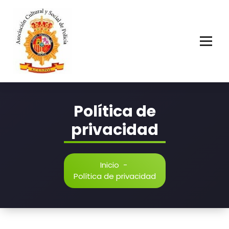
Saltar
al
contenido
Asociación Cultural y Social de Policía
Política de
privacidad
Inicio
-
Política de privacidad