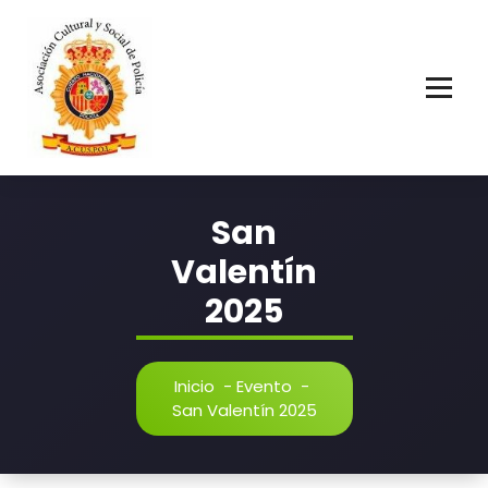
Saltar
al
contenido
Asociación Cultural y Social de Policía
San
Valentín
2025
Inicio
-
Evento
-
San Valentín 2025